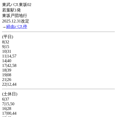
東武バス東坂02
若葉駅1発
東坂戸団地行
2025.12.31改定
→
経由バス停
(平日)
8|32
9|15
10|31
11|14,57
14|40
17|42,58
18|39
19|08
21|26
22|12,44
(土休日)
6|37
7|15,50
16|28
17|00,44