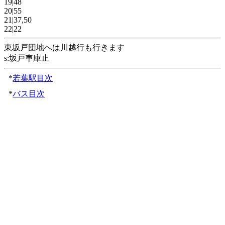
19|48
20|55
21|37,50
22|22
東坂戸団地へは川越行も行きます
s:坂戸車庫止
*
若葉駅目次
*
バス目次