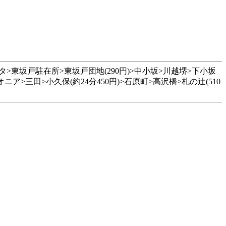
ンタ>東坂戸駐在所>東坂戸団地(290円)>中小坂>川越堺>下小坂
ニア>三田>小久保(約24分450円)>石原町>高沢橋>札の辻(510