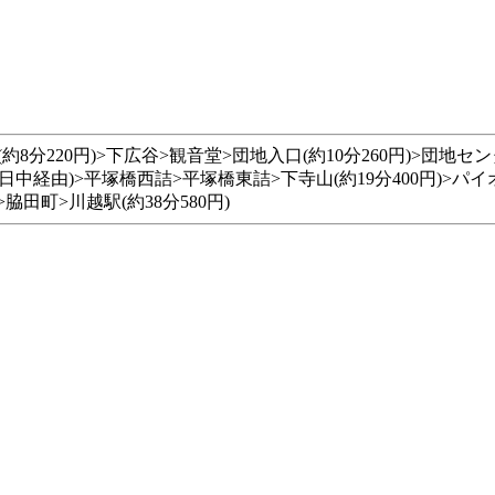
分220円)>下広谷>観音堂>団地入口(約10分260円)>団地セ
日中経由)>平塚橋西詰>平塚橋東詰>下寺山(約19分400円)>パイオ
脇田町>川越駅(約38分580円)