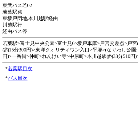
東武バス若02
若葉駅発
東坂戸団地,本川越駅経由
川越駅行
経由バス停
若葉駅>富士見中央公園>富士見6>坂戸車庫>戸宮交差点>戸宮(約8
(約15分300円)>東洋クオリティワン入口>平塚>(なぐわし公園:
円)>一番街>仲町>れんけい寺>中原町>本川越駅(約33分510円)>
*
若葉駅目次
*
バス目次