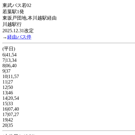
東武バス若02
若葉駅1発
東坂戸団地,本川越駅経由
川越駅行
2025.12.31改定
→
経由バス停
(平日)
6|41,54
7|13,34
8|06,40
9|37
10|11,57
11|27
12|50
13|46
14|20,54
15|33
16|07,40
17|07,27
19|42
20|35