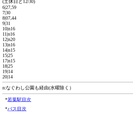
(土休日と12/30)
6|27,59
7|30
8|07,44
9|31
10|n16
11|n16
12|n20
13|n16
14|n15
15|25
17|n15
18|25
19|14
20|14
n:なぐわし公園も経由(水曜除く）
*
若葉駅目次
*
バス目次