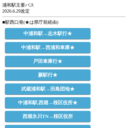
浦和駅主要バス
2026.6.29改定
■駅西口発(★は県庁前経由)
中浦和駅→志木駅行★
中浦和駅→西浦和車庫★
戸田車庫行★
蕨駅行★
武蔵浦和駅→田島団地★
中浦和駅,西堀→桜区役所★
西堀氷川TN→桜区役所