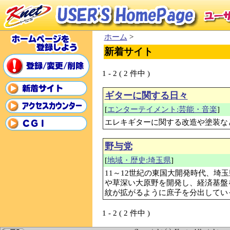
ホーム
>
新着サイト
1 - 2 ( 2 件中 )
ギターに関する日々
[
エンターテイメント:芸能・音楽
]
エレキギターに関する改造や塗装な
野与党
[
地域・歴史:埼玉県
]
11～12世紀の東国大開発時代、埼
や草深い大原野を開発し、経済基盤
紋が拡がるように庶子を分出してい
1 - 2 ( 2 件中 )