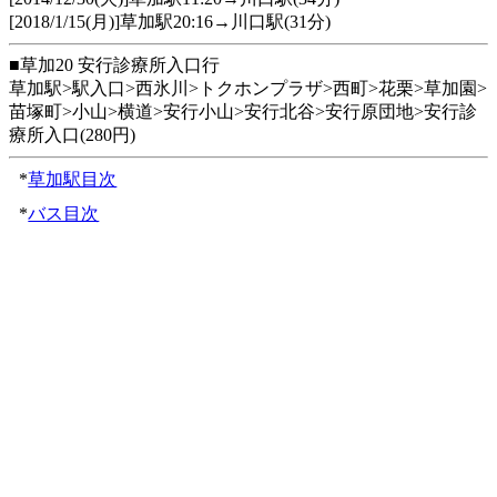
[2018/1/15(月)]草加駅20:16→川口駅(31分)
■草加20 安行診療所入口行
草加駅>駅入口>西氷川>トクホンプラザ>西町>花栗>草加園>
苗塚町>小山>横道>安行小山>安行北谷>安行原団地>安行診
療所入口(280円)
*
草加駅目次
*
バス目次