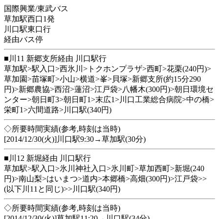
国際興業/東武バス
草加駅西口1発
川口駅東口行
経由バス停
■川11 新郷支所経由 川口駅行
草加駅>駅入口>西氷川>トクホンプラザ>西町>花栗(240円)>
草加園>苗塚町>小山>横道>峯>貝塚>新郷支所(約15分290
円)>新郷農協>西沼>蓮沼>江戸袋>八幡木(300円)>朝日環境セ
ンター>朝日町3>朝日町1>末広1>川口工業総合病院>中の橋>
栄町1>六間道路>川口駅(340円)
◇所要時間実績(参考,時刻は当時)
[2014/12/30(火)]川口駅9:30→草加駅(30分)
■川12 新堀経由 川口駅行
草加駅>駅入口>氷川神社入口>氷川町>草加西町>新堀(240
円)>南山梨>はいまつ>道内>本郷橋>高畑(300円)>江戸袋>>
(以下川11と同じ)>>川口駅(340円)
◇所要時間実績(参考,時刻は当時)
[2014/12/30(火)]草加駅11:20→川口駅(34分)