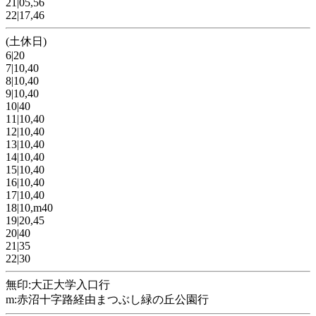
21|05,56
22|17,46
(土休日)
6|20
7|10,40
8|10,40
9|10,40
10|40
11|10,40
12|10,40
13|10,40
14|10,40
15|10,40
16|10,40
17|10,40
18|10,m40
19|20,45
20|40
21|35
22|30
無印:大正大学入口行
m:赤沼十字路経由まつぶし緑の丘公園行