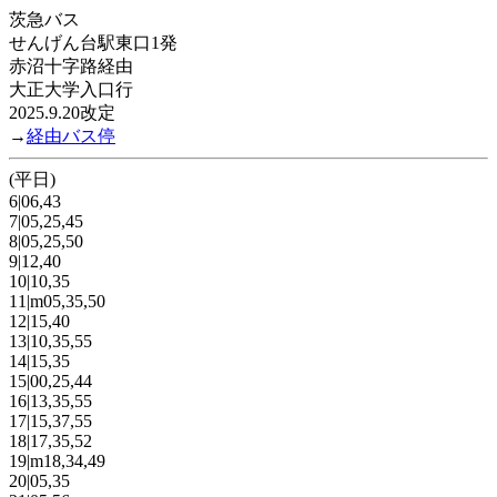
茨急バス
せんげん台駅東口1発
赤沼十字路経由
大正大学入口行
2025.9.20改定
→
経由バス停
(平日)
6|06,43
7|05,25,45
8|05,25,50
9|12,40
10|10,35
11|m05,35,50
12|15,40
13|10,35,55
14|15,35
15|00,25,44
16|13,35,55
17|15,37,55
18|17,35,52
19|m18,34,49
20|05,35