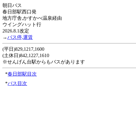
朝日バス
春日部駅西口発
地方庁舎,かすかべ温泉経由
ウイングハット行
2026.8.1改定
→
バス停,運賃
(平日)829,1217,1600
(土休日)842,1227,1610
※せんげん台駅からもバスがあります
*
春日部駅目次
*
バス目次