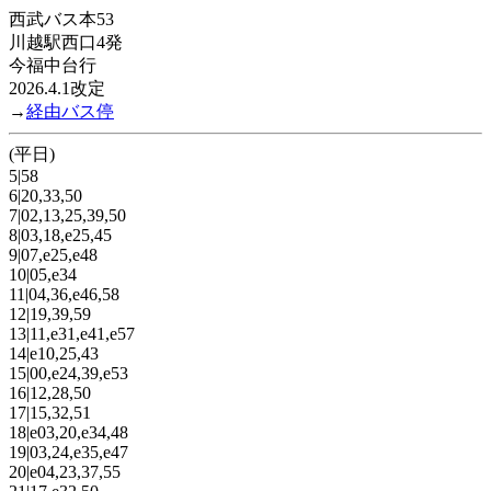
西武バス本53
川越駅西口4発
今福中台行
2026.4.1改定
→
経由バス停
(平日)
5|58
6|20,33,50
7|02,13,25,39,50
8|03,18,e25,45
9|07,e25,e48
10|05,e34
11|04,36,e46,58
12|19,39,59
13|11,e31,e41,e57
14|e10,25,43
15|00,e24,39,e53
16|12,28,50
17|15,32,51
18|e03,20,e34,48
19|03,24,e35,e47
20|e04,23,37,55