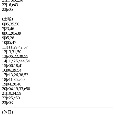
21|17,e32,50
22|16,e43
23|e05
(土曜)
6|05,35,56
7|23,46
8|01,20,e39
9|05,28
10|05,47
11|e11,29,42,57
12|13,31,50
13|e06,22,39,55
14|11,e26,e44,54
15|e06,18,41
16|06,39,54
17|e13,26,38,53
18|e11,35,e50
19|04,28,46
20|e04,19,33,e50
21|10,34,59
22|e25,e50
23|e03
(休日)