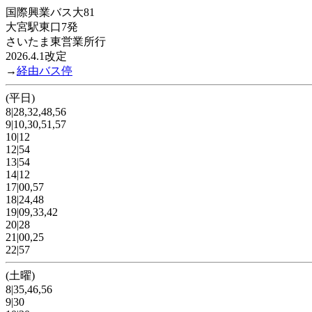
国際興業バス大81
大宮駅東口7発
さいたま東営業所行
2026.4.1改定
→
経由バス停
(平日)
8|28,32,48,56
9|10,30,51,57
10|12
12|54
13|54
14|12
17|00,57
18|24,48
19|09,33,42
20|28
21|00,25
22|57
(土曜)
8|35,46,56
9|30