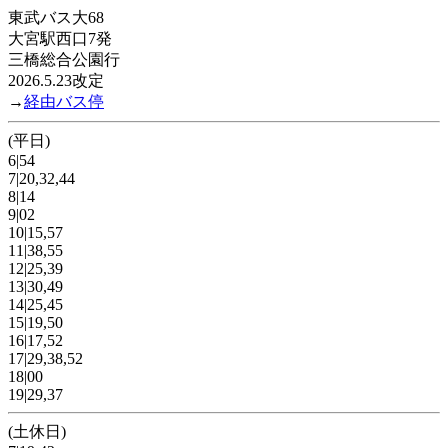
東武バス大68
大宮駅西口7発
三橋総合公園行
2026.5.23改定
→
経由バス停
(平日)
6|54
7|20,32,44
8|14
9|02
10|15,57
11|38,55
12|25,39
13|30,49
14|25,45
15|19,50
16|17,52
17|29,38,52
18|00
19|29,37
(土休日)