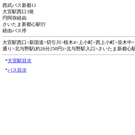
西武バス新都11
大宮駅西口3発
円阿弥経由
さいたま新都心駅行
経由バス停
大宮駅西口>新国道>切引川>桜木4>上小町>西上小町>並木中>中並木
通り>北与野駅(約26分250円)>北与野駅入口>さいたま新都心駅(
*
大宮駅目次
*
バス目次