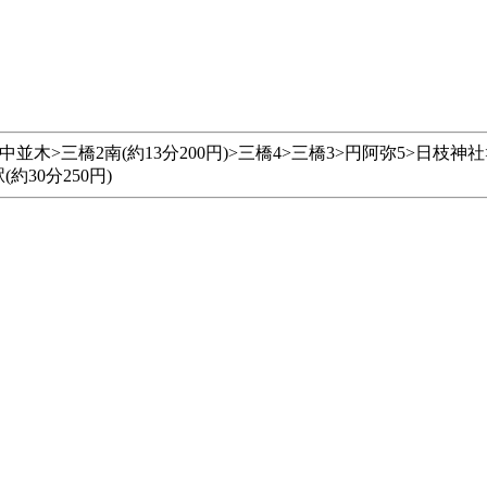
>三橋2南(約13分200円)>三橋4>三橋3>円阿弥5>日枝神社>円
約30分250円)