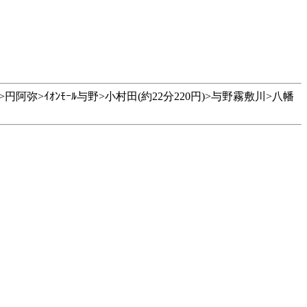
阿弥>ｲｵﾝﾓｰﾙ与野>小村田(約22分220円)>与野霧敷川>八幡