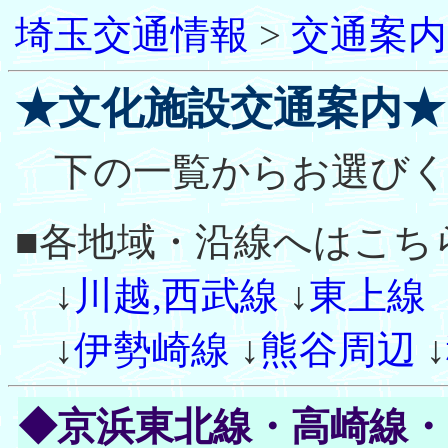
埼玉交通情報
>
交通案内
★文化施設交通案内★
下の一覧からお選びく
■各地域・沿線へはこち
↓
川越,西武線
↓
東上線
↓
伊勢崎線
↓
熊谷周辺
↓
◆京浜東北線・高崎線・