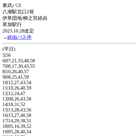
東武バス
八潮駅北口2発
伊草団地/柳之宮経由
草加駅行
2023.10.28改定
→
経由バス停
(平日)
5|56
6|07,21,33,48,58
7|08,17,30,43,55
8|10,26,40,57
9|08,25,41,59
10|12,27,43,54
11|10,26,40,59
12|12,24,47
13|08,26,43,58
14|18,31,52
15|13,28,43,56
16|15,27,40,58
17|14,29,38,51
18|05,16,39,52
19|05,28,40,54