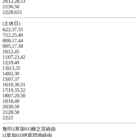
20|12,28,53
21|30,56
22|28,h53
(土休日)
6|22,37,55
7|12,25,40
8|00,17,44
9|05,17,38
10|12,45
11|07,23,42
12|19,49
13|i13,35
14|02,30
15|07,37
16|10,30,51
17|19,35,52
18|07,20,50
19|18,49
20|30,59
21|28,58
22|22
無印:[草加01]柳之宮経由
i:[草加03]伊草団地経由