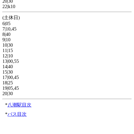
20|30
22|k10
(土休日)
6|05
7|10,45
8|40
9|10
10|30
11|15
12|10
13|00,55
14|40
15|30
17|00,45
18|25
19|05,45
20|30
*
八潮駅目次
*
バス目次