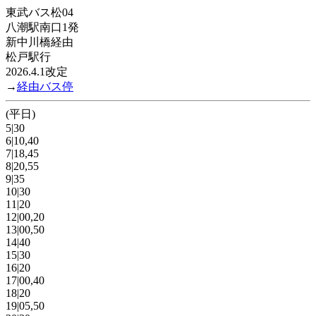
東武バス松04
八潮駅南口1発
新中川橋経由
松戸駅行
2026.4.1改定
→
経由バス停
(平日)
5|30
6|10,40
7|18,45
8|20,55
9|35
10|30
11|20
12|00,20
13|00,50
14|40
15|30
16|20
17|00,40
18|20
19|05,50