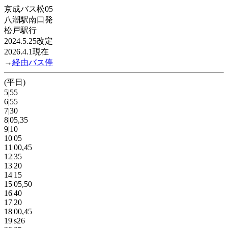
京成バス松05
八潮駅南口発
松戸駅行
2024.5.25改定
2026.4.1現在
→
経由バス停
(平日)
5|55
6|55
7|30
8|05,35
9|10
10|05
11|00,45
12|35
13|20
14|15
15|05,50
16|40
17|20
18|00,45
19|s26