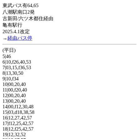
東武バス有64,65
八潮駅南口2発
古新田/六ツ木都住経由
亀有駅行
2025.4.1改定
→
経由バス停
(平日)
5|46
6|10,f26,40,53
7|03,15,f36,53
8|13,30,50
9|10,f34
10|00,20,40
11|00,f20,40
12|00,20,40
13|00,20,40
14|00,f12,30,48
15|03,d18,38,58
16|12,27,42,57
17|f12,25,42,57
18|12,f25,42,57
19|12,32,52