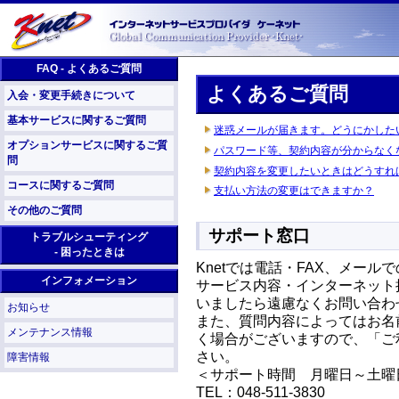
FAQ - よくあるご質問
よくあるご質問
入会・変更手続きについて
基本サービスに関するご質問
迷惑メールが届きます。どうにかした
オプションサービスに関するご質
パスワード等、契約内容が分からなく
問
契約内容を変更したいときはどうすれ
コースに関するご質問
支払い方法の変更はできますか？
その他のご質問
サポート窓口
トラブルシューティング
- 困ったときは
Knetでは電話・FAX、メー
インフォメーション
サービス内容・インターネット
いましたら遠慮なくお問い合わ
お知らせ
また、質問内容によってはお名
メンテナンス情報
く場合がございますので、「ご
さい。
障害情報
＜サポート時間 月曜日～土曜日 A
TEL：048-511-3830